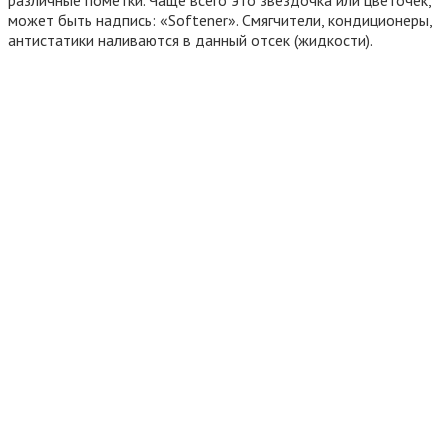
различные пометки. Чаще всего это звездочка или цветочек,
может быть надпись: «Softener». Смягчители, кондиционеры,
антистатики наливаются в данный отсек (жидкости).