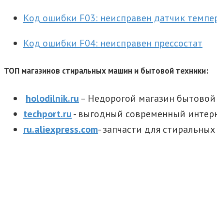
Код ошибки F03: неисправен датчик темпе
Код ошибки F04: неисправен прессостат
ТОП магазинов стиральных машин и бытовой техники:
holodilnik.ru
– Недорогой магазин бытовой 
techport.ru
- выгодный современный интер
ru.aliexpress.com
- запчасти для стиральны