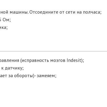
ной машины. Отсоедините от сети на полчаса;
5 Ом;
ика;
вления (исправность мозгов Indesit);
к датчику;
ает за обороты)- замеяем;