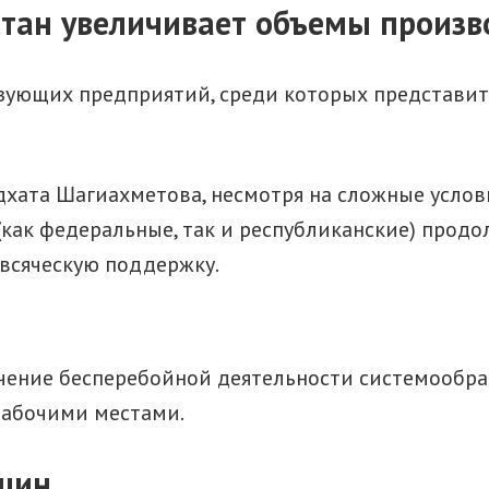
рстан увеличивает объемы произв
зующих предприятий, среди которых представите
ата Шагиахметова, несмотря на сложные условия
(как федеральные, так и республиканские) прод
 всяческую поддержку.
ечение бесперебойной деятельности системообр
рабочими местами.
шин