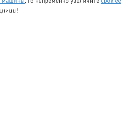
й машины
, то непременно увеличите
срок её
ощницы!