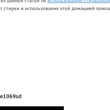
из данной статьи по
использованию стирально
 от стирки и использования этой домашней пом
 e1069sd