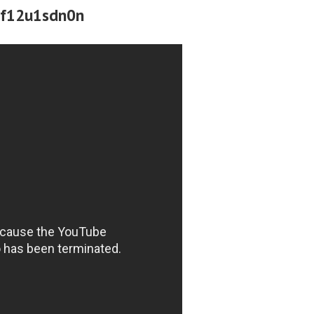
 f12u1sdn0n