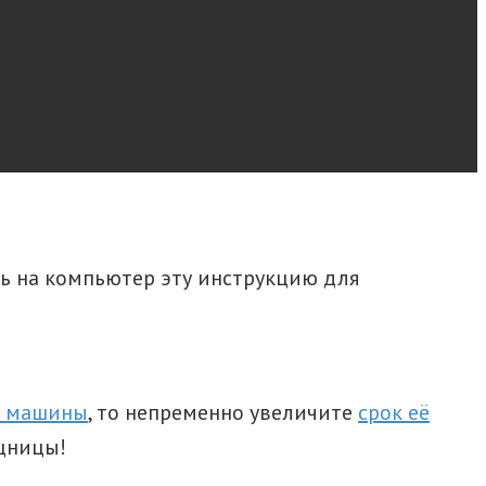
ть на компьютер эту инструкцию для
й машины
, то непременно увеличите
срок её
ощницы!