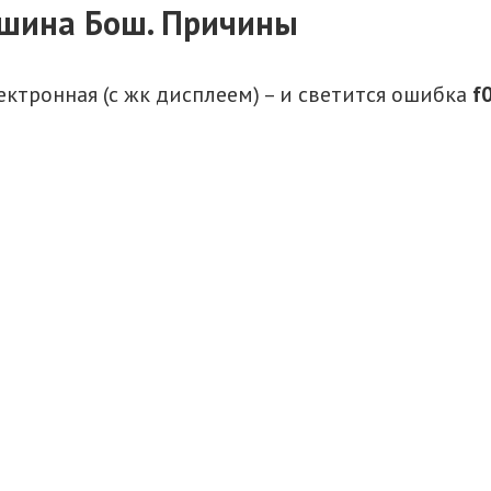
ашина Бош. Причины
ектронная (с жк дисплеем) – и светится ошибка
f